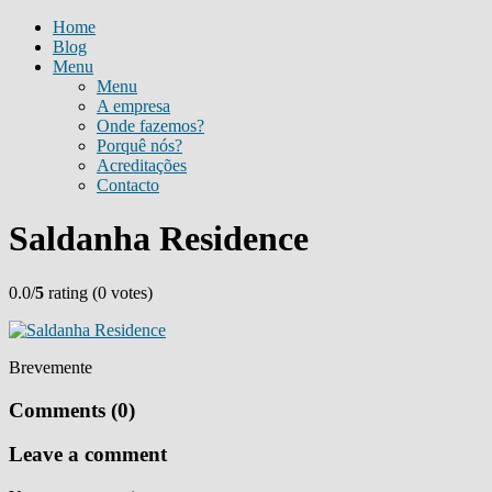
Home
Blog
Menu
Menu
A empresa
Onde fazemos?
Porquê nós?
Acreditações
Contacto
Saldanha Residence
0.0/
5
rating (0 votes)
Brevemente
Comments (0)
Leave a comment