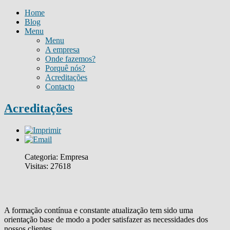
Home
Blog
Menu
Menu
A empresa
Onde fazemos?
Porquê nós?
Acreditações
Contacto
Acreditações
Categoria: Empresa
Visitas: 27618
A formação contínua e constante atualização tem sido uma
orientação base de modo a poder satisfazer as necessidades dos
nossos clientes.