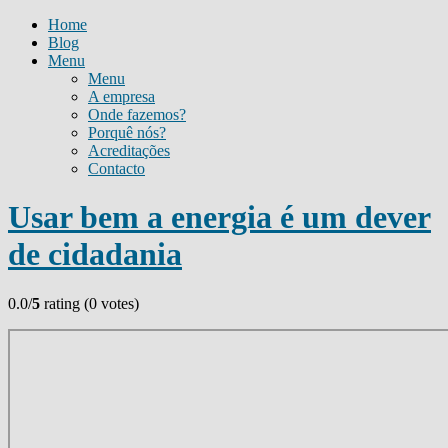
Home
Blog
Menu
Menu
A empresa
Onde fazemos?
Porquê nós?
Acreditações
Contacto
Usar bem a energia é um dever
de cidadania
0.0/
5
rating (0 votes)