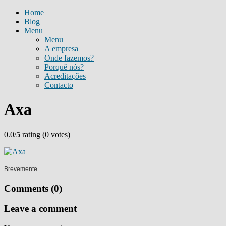
Home
Blog
Menu
Menu
A empresa
Onde fazemos?
Porquê nós?
Acreditações
Contacto
Axa
0.0/
5
rating (0 votes)
Brevemente
Comments (0)
Leave a comment